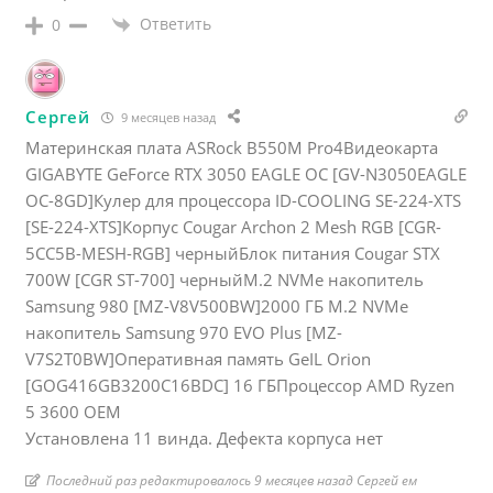
Ответить
0
Сергей
9 месяцев назад
Материнская плата ASRock B550M Pro4Видеокарта
GIGABYTE GeForce RTX 3050 EAGLE OC [GV-N3050EAGLE
OC-8GD]Кулер для процессора ID-COOLING SE-224-XTS
[SE-224-XTS]Корпус Cougar Archon 2 Mesh RGB [CGR-
5CC5B-MESH-RGB] черныйБлок питания Cougar STX
700W [CGR ST-700] черныйM.2 NVMe накопитель
Samsung 980 [MZ-V8V500BW]2000 ГБ M.2 NVMe
накопитель Samsung 970 EVO Plus [MZ-
V7S2T0BW]Оперативная память GeIL Orion
[GOG416GB3200C16BDC] 16 ГБПроцессор AMD Ryzen
5 3600 OEM
Установлена 11 винда. Дефекта корпуса нет
Последний раз редактировалось 9 месяцев назад Сергей ем