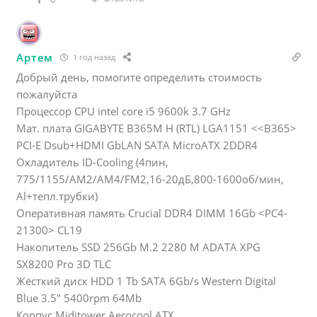
Артем
1 год назад
Добрый день, помогите определить стоимость
пожалуйста
Процессор CPU intel core i5 9600k 3.7 GHz
Мат. плата GIGABYTE B365M H (RTL) LGA1151 <<В365>
РСІ-Е Dsub+HDMI GbLAN SATA MicroATX 2DDR4
Охладитель ID-Cooling (4пин,
775/1155/AM2/AM4/FM2,16-20дБ,800-1600об/мин,
Al+тепл.трубки)
Оперативная память Crucial DDR4 DIMM 16Gb <РС4-
21300> CL19
Накопитель SSD 256Gb M.2 2280 M ADATA XPG
SX8200 Pro 3D TLC
Жёсткий диск HDD 1 Tb SATA 6Gb/s Western Digital
Blue 3.5″ 5400rpm 64Mb
Корпус Miditower Aerocool АТХ