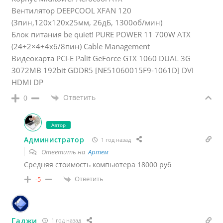
Вентилятор DEEPCOOL XFAN 120
(3пин,120х120х25мм, 26дБ, 1300об/мин)
Блок питания be quiet! PURE POWER 11 700W ATX
(24+2×4+4х6/8пин) Cable Management
Видеокарта PCI-E Palit GeForce GTX 1060 DUAL 3G
3072MB 192bit GDDR5 [NE51060015F9-1061D] DVI
HDMI DP
Ответить
0
Автор
Администратор
1 год назад
Ответить на
Артем
Средняя стоимость компьютера 18000 руб
Ответить
-5
Гаджи
1 год назад