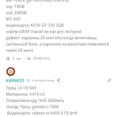
мат плата: ga-78lmt-usb3 (rev.6.0)
озу: 16GB
ssd: 240GB
БП: 450
видеокарта: AFOX GT-730 2GB
корпус:DEXP (такой же как днс экстрим)
дефект: задержка 20 мин (это когда включаешь
системный блок, а картинка на мониторе появляется
через 20 мин)
Ответить
0
КИРИЛЛ
9 месяцев назад
Проц- i3-10100f
Материнка- h410 v3
Оперативка-xpg 16гб 3600мгц
Охлад. Проц- gonsbo r-1000
Видеокарта- radeon rx 6400 4 Гб drr6