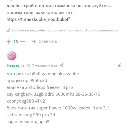
для быстрой оценки стоимости воспользуйтесь
нашим телеграм-каналом тут:
https://t.me/skupka_noutbukoff
Последний раз редактировалось 1 год назад Администратор ем
Ответить
13
Никита
7 месяцев назад
материнка b850 gaming plus wifi6e
процессор 9950x3d
водянка arctic liqid freezer III pro
озу kingbank 32gb ddr5 6000mhz 28-35-35-76
корпус cg580 4f v2
блок питания super flower 1000w leadex III atx 3.1
ssd samsung 990 pro 2tb
заранее благодарю!!