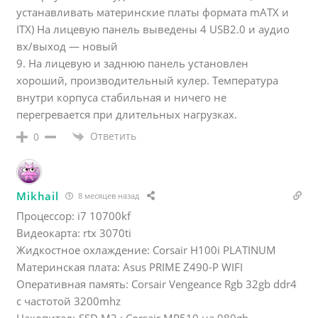
устанавливать материнские платы формата mATX и
ITX) На лицевую панель выведены 4 USB2.0 и аудио
вх/выход — новый
9. На лицевую и заднюю панель установлен
хороший, производительный кулер. Температура
внутри корпуса стабильная и ничего не
перегревается при длительных нагрузках.
Ответить
0
Mikhail
8 месяцев назад
Процессор: i7 10700kf
Видеокарта: rtx 3070ti
Жидкостное охлаждение: Corsair H100i PLATINUM
Материнская плата: Asus PRIME Z490-P WIFI
Оперативная память: Corsair Vengeance Rgb 32gb ddr4
с частотой 3200mhz
НакопительSSD M2 : Corsair MP510 на 980gb