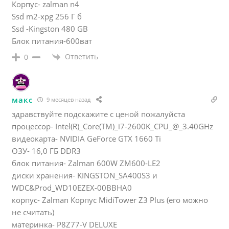
Корпус- zalman n4
Ssd m2-xpg 256 Г б
Ssd -Kingston 480 GB
Блок питания-600ват
Ответить
0
макс
9 месяцев назад
здравствуйте подскажите с ценой пожалуйста
процессор- Intel(R)_Core(TM)_i7-2600K_CPU_@_3.40GHz
видеокарта- NVIDIA GeForce GTX 1660 Ti
ОЗУ- 16,0 ГБ DDR3
блок питания- Zalman 600W ZM600-LE2
диски хранения- KINGSTON_SA400S3 и
WDC&Prod_WD10EZEX-00BBHA0
корпус- Zalman Корпус MidiTower Z3 Plus (его можно
не считать)
материнка- P8Z77-V DELUXE