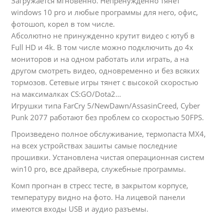
Загружается мгновенно. Непренужденно тянет
windows 10 pro и любые программы для него, офис,
фотошоп, корел в том числе.
Абсолютно не принужденно крутит видео с ютуб в
Full HD и 4k. В том числе можно подключить до 4х
мониторов и на одном работать или играть, а на
другом смотреть видео, одновременно и без всяких
тормозов. Сетевые игры тянет с высокой скоростью
на максималках CS:GO/Dota2…
Игрушки типа FarCry 5/NewDawn/AssasinCreed, Cyber
Punk 2077
работают без проблем со скоростью 50FPS.
Произведено полное обслуживание, термопаста MX4,
на всех устройствах зашиты самые последние
прошивки. Установлена чистая операционная систем
win10 pro, все драйвера, служебные программы.
Комп прогнан в стресс тесте, в закрытом корпусе,
температуру видно на фото. На лицевой панели
имеются входы USB и аудио разъемы.