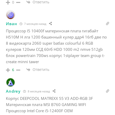
Ответить
0
Иван
7 месяцев назад
Процессор I5 10400f материнская плата гигабайт
H510M H лга 1200 башенный кулер ддр4 16гб две по
8 видеокарта 2060 super batlax colourful 6 RGB
кулеров 120мм ССД 60гб HDD 1000 m2 nmve 512gb
блок powertrain 700ws корпус 1stplayer team group t-
create minni tawer
Ответить
6
Andrey
8 месяцев назад
Корпус DEEPCOOL MATREXX 55 V3 ADD-RGB 3F
Материнская плата MSI B760 GAMING WIFI
Процессор Intel Core i5-12400F OEM