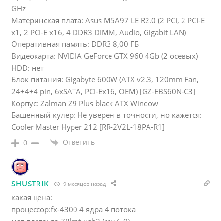
GHz
Материнская плата: Asus M5A97 LE R2.0 (2 PCI, 2 PCI-E
x1, 2 PCI-E x16, 4 DDR3 DIMM, Audio, Gigabit LAN)
Оперативная память: DDR3 8,00 ГБ
Видеокарта: NVIDIA GeForce GTX 960 4Gb (2 осевых)
HDD: нет
Блок питания: Gigabyte 600W (ATX v2.3, 120mm Fan,
24+4+4 pin, 6xSATA, PCI-Ex16, OEM) [GZ-EBS60N-C3]
Корпус: Zalman Z9 Plus black ATX Window
Башенный кулер: Не уверен в точности, но кажется:
Cooler Master Hyper 212 [RR-2V2L-18PA-R1]
Ответить
0
SHUSTRIK
9 месяцев назад
какая цена:
процессор:fx-4300 4 ядра 4 потока