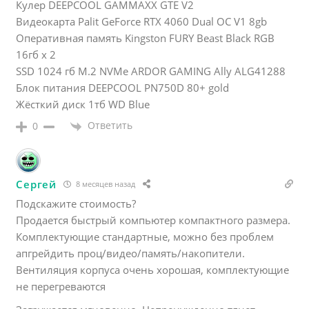
Кулер DEEPCOOL GAMMAXX GTE V2
Видеокарта Palit GeForce RTX 4060 Dual OC V1 8gb
Оперативная память Kingston FURY Beast Black RGB
16гб x 2
SSD 1024 гб M.2 NVMe ARDOR GAMING Ally ALG41288
Блок питания DEEPCOOL PN750D 80+ gold
Жёсткий диск 1тб WD Blue
Ответить
0
Сергей
8 месяцев назад
Подскажите стоимость?
Продается быстрый компьютер компактного размера.
Комплектующие стандартные, можно без проблем
апгрейдить проц/видео/память/накопители.
Вентиляция корпуса очень хорошая, комплектующие
не перегреваются