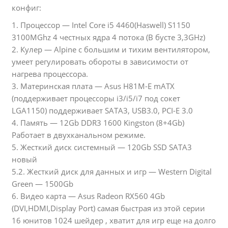
конфиг:
1. Процессор — Intel Core i5 4460(Haswell) S1150
3100MGhz 4 честных ядра 4 потока (В бусте 3,3GHz)
2. Кулер — Alpine с большим и тихим вентилятором,
умеет регулировать обороты в зависимости от
нагрева процессора.
3. Материнская плата — Asus H81M-E mATX
(поддерживает процессоры i3/i5/i7 под сокет
LGA1150) поддерживает SATA3, USB3.0, PCI-E 3.0
4. Память — 12Gb DDR3 1600 Kingston (8+4Gb)
Работает в двухканальном режиме.
5. Жесткий диск системный — 120Gb SSD SATA3
новый
5.2. Жесткий диск для данных и игр — Western Digital
Green — 1500Gb
6. Видео карта — Asus Radeon RX560 4Gb
(DVI,HDMI,Display Port) самая быстрая из этой серии
16 юнитов 1024 шейдер , хватит для игр еще на долго