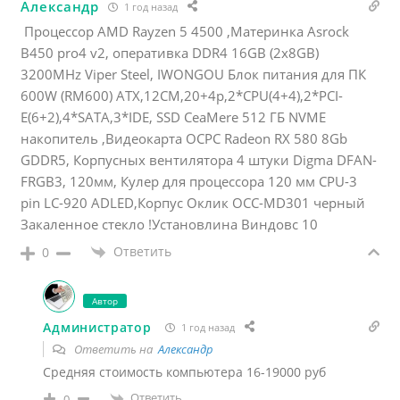
Александр
1 год назад
Процессор AMD Rayzen 5 4500 ,Материнка Asrock
B450 pro4 v2, оперативка DDR4 16GB (2x8GB)
3200MHz Viper Steel, IWONGOU Блок питания для ПК
600W (RM600) ATX,12CM,20+4p,2*CPU(4+4),2*PCI-
E(6+2),4*SATA,3*IDE, SSD CeaMere 512 ГБ NVME
накопитель ,Видеокарта OCPC Radeon RX 580 8Gb
GDDR5, Корпусных вентилятора 4 штуки Digma DFAN-
FRGB3, 120мм, Кулер для процессора 120 мм CPU-3
pin LC-920 ADLED,Корпус Оклик OCC-MD301 черный
Закаленное стекло !Установлина Виндовс 10
Ответить
0
Автор
Администратор
1 год назад
Ответить на
Александр
Средняя стоимость компьютера 16-19000 руб
Ответить
0