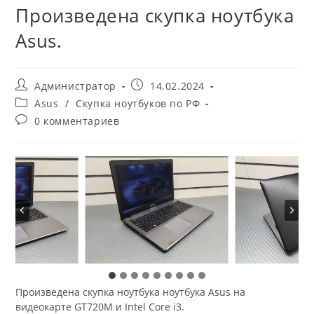
Произведена скупка ноутбука
Asus.
Автор
Запись
Администратор
14.02.2024
записи:
опубликована:
Рубрика
Asus
/
Скупка ноутбуков по РФ
записи:
Комментарии
0 комментариев
к
записи:
Произведена скупка ноутбука ноутбука Asus на
видеокарте GT720M и Intel Core i3.