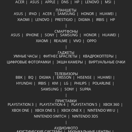
ACER
ASUS
APPLE
DNS
HP
LENOVO
MSI
ПЛАНШЕТЫ
ASUS
IPAD
ACER
SAMSUNG
HONOR
HUAWEI
XIAOMI
LENOVO
PRESTIGIO
DIGMA
IRBIS
HP
СМАРТФОНЫ
ASUS
IPHONE
SONY
SAMSUNG
HONOR
HUAWEI
XIAOMI
REALME
VIVO
OPPO
ГАДЖЕТЫ
УМНЫЕ ЧАСЫ
ФИТНЕС БРАСЛЕТЫ
КВАДРОКОПТЕРЫ
ЦИФРОВЫЕ ФОТОРАМКИ
ЭКШН КАМЕРЫ
ВИРТУАЛЬНЫЕ ОЧКИ
ТЕЛЕВИЗОРЫ
BBK
BQ
DIGMA
ERISSON
HISENSE
HUAWEI
HYUNDAI
IRBIS
KIVI
LG
PHILIPS
POLARLINE
SAMSUNG
SONY
SUPRA
ПРИСТАВКИ
PLAYSTATION 3
PLAYSTATION 4
PLAYSTATION 5
XBOX 360
XBOX ONE
XBOX ONE S
XBOX ONE X
NINTENDO WII U
NINTENDO SWITCH
NINTENDO 3DS
АУДИО/ФОТО
АКУСТИЧЕСКИЕ СИСТЕМЫ
МУЗЫКАЛЬНЫЕ ЦЕНТРЫ