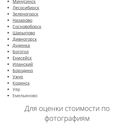
Минусинск
Лесосибирск
Зеленогорск
Назарово
Сосновоборск
Шарыпово
Дивногорск
Дудинка
Боготол
Енисейск
Иланский
Бородино
Ужур
Кодинск
Уяр
Емельяново
Для оценки стоимости по
фотографиям