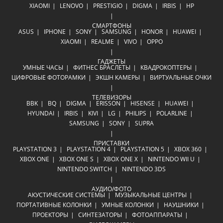
XIAOMI
LENOVO
PRESTIGIO
DIGMA
IRBIS
HP
СМАРТФОНЫ
ASUS
IPHONE
SONY
SAMSUNG
HONOR
HUAWEI
XIAOMI
REALME
VIVO
OPPO
ГАДЖЕТЫ
УМНЫЕ ЧАСЫ
ФИТНЕС БРАСЛЕТЫ
КВАДРОКОПТЕРЫ
ЦИФРОВЫЕ ФОТОРАМКИ
ЭКШН КАМЕРЫ
ВИРТУАЛЬНЫЕ ОЧКИ
ТЕЛЕВИЗОРЫ
BBK
BQ
DIGMA
ERISSON
HISENSE
HUAWEI
HYUNDAI
IRBIS
KIVI
LG
PHILIPS
POLARLINE
SAMSUNG
SONY
SUPRA
ПРИСТАВКИ
PLAYSTATION 3
PLAYSTATION 4
PLAYSTATION 5
XBOX 360
XBOX ONE
XBOX ONE S
XBOX ONE X
NINTENDO WII U
NINTENDO SWITCH
NINTENDO 3DS
АУДИО/ФОТО
АКУСТИЧЕСКИЕ СИСТЕМЫ
МУЗЫКАЛЬНЫЕ ЦЕНТРЫ
ПОРТАТИВНЫЕ КОЛОНКИ
УМНЫЕ КОЛОНКИ
НАУШНИКИ
ПРОЕКТОРЫ
СИНТЕЗАТОРЫ
ФОТОАППАРАТЫ