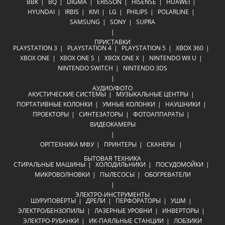
BBK
BQ
DIGMA
ERISSON
HISENSE
HUAWEI
HYUNDAI
IRBIS
KIVI
LG
PHILIPS
POLARLINE
SAMSUNG
SONY
SUPRA
ПРИСТАВКИ
PLAYSTATION 3
PLAYSTATION 4
PLAYSTATION 5
XBOX 360
XBOX ONE
XBOX ONE S
XBOX ONE X
NINTENDO WII U
NINTENDO SWITCH
NINTENDO 3DS
АУДИО/ФОТО
АКУСТИЧЕСКИЕ СИСТЕМЫ
МУЗЫКАЛЬНЫЕ ЦЕНТРЫ
ПОРТАТИВНЫЕ КОЛОНКИ
УМНЫЕ КОЛОНКИ
НАУШНИКИ
ПРОЕКТОРЫ
СИНТЕЗАТОРЫ
ФОТОАППАРАТЫ
ВИДЕОКАМЕРЫ
ОРГТЕХНИКА
МФУ
ПРИНТЕРЫ
СКАНЕРЫ
БЫТОВАЯ ТЕХНИКА
СТИРАЛЬНЫЕ МАШИНЫ
ХОЛОДИЛЬНИКИ
ПОСУДОМОЙКИ
МИКРОВОЛНОВКИ
ПЫЛЕСОСЫ
ОБОГРЕВАТЕЛИ
ЭЛЕКТРО-ИНСТРУМЕНТЫ
ШУРУПОВЁРТЫ
ДРЕЛИ
ПЕРФОРАТОРЫ
УШМ
ЭЛЕКТРО/БЕНЗОПИЛЫ
ЛАЗЕРНЫЕ УРОВНИ
ИНВЕРТОРЫ
ЭЛЕКТРО-РУБАНКИ
ИК-ПАЯЛЬНЫЕ СТАНЦИИ
ЛОБЗИКИ