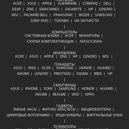
ACER
ASUS
APPLE
ALIENWARE
COMPAQ
DELL
DEXP
DNS
EMACHINES
GIGABYTE
HP
LENOVO
MSI
PACKARD BELL
PANASONIC
RAZER
SAMSUNG
SONY VAIO
TOSHIBA
НА ЗАПЧАСТИ
КОМПЬЮТЕРЫ
СИСТЕМНЫЕ БЛОКИ
ACER
МОНИТОРЫ
СКУПКА КОМПЛЕКТУЮЩИХ
АКСЕССУАРЫ
МОНОБЛОКИ
ACER
ASUS
APPLE
DNS
HP
LENOVO
MSI
ПЛАНШЕТЫ
ASUS
IPAD
ACER
SAMSUNG
HONOR
HUAWEI
XIAOMI
LENOVO
PRESTIGIO
DIGMA
IRBIS
HP
СМАРТФОНЫ
ASUS
IPHONE
SONY
SAMSUNG
HONOR
HUAWEI
XIAOMI
REALME
VIVO
OPPO
ГАДЖЕТЫ
УМНЫЕ ЧАСЫ
ФИТНЕС БРАСЛЕТЫ
КВАДРОКОПТЕРЫ
ЦИФРОВЫЕ ФОТОРАМКИ
ЭКШН КАМЕРЫ
ВИРТУАЛЬНЫЕ ОЧКИ
ТЕЛЕВИЗОРЫ