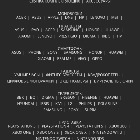
СКУПКА КОМПЛЕКТУЮЩИХ
АКСЕССУАРЫ
МОНОБЛОКИ
ACER
ASUS
APPLE
DNS
HP
LENOVO
MSI
ПЛАНШЕТЫ
ASUS
IPAD
ACER
SAMSUNG
HONOR
HUAWEI
XIAOMI
LENOVO
PRESTIGIO
DIGMA
IRBIS
HP
СМАРТФОНЫ
ASUS
IPHONE
SONY
SAMSUNG
HONOR
HUAWEI
XIAOMI
REALME
VIVO
OPPO
ГАДЖЕТЫ
УМНЫЕ ЧАСЫ
ФИТНЕС БРАСЛЕТЫ
КВАДРОКОПТЕРЫ
ЦИФРОВЫЕ ФОТОРАМКИ
ЭКШН КАМЕРЫ
ВИРТУАЛЬНЫЕ ОЧКИ
ТЕЛЕВИЗОРЫ
BBK
BQ
DIGMA
ERISSON
HISENSE
HUAWEI
HYUNDAI
IRBIS
KIVI
LG
PHILIPS
POLARLINE
SAMSUNG
SONY
SUPRA
ПРИСТАВКИ
PLAYSTATION 3
PLAYSTATION 4
PLAYSTATION 5
XBOX 360
XBOX ONE
XBOX ONE S
XBOX ONE X
NINTENDO WII U
NINTENDO SWITCH
NINTENDO 3DS