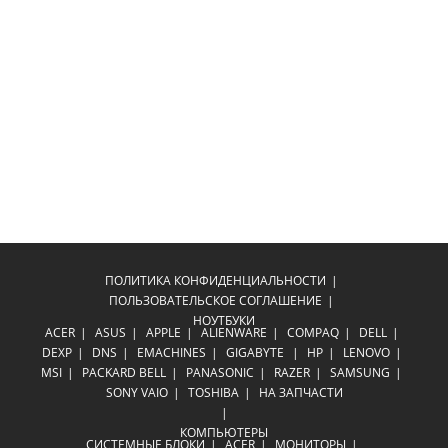
ПОЛИТИКА КОНФИДЕНЦИАЛЬНОСТИ
ПОЛЬЗОВАТЕЛЬСКОЕ СОГЛАШЕНИЕ
НОУТБУКИ
ACER
ASUS
APPLE
ALIENWARE
COMPAQ
DELL
DEXP
DNS
EMACHINES
GIGABYTE
HP
LENOVO
MSI
PACKARD BELL
PANASONIC
RAZER
SAMSUNG
SONY VAIO
TOSHIBA
НА ЗАПЧАСТИ
КОМПЬЮТЕРЫ
СИСТЕМНЫЕ БЛОКИ
ACER
МОНИТОРЫ