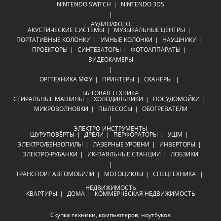
NINTENDO SWITCH
NINTENDO 3DS
АУДИО/ФОТО
АКУСТИЧЕСКИЕ СИСТЕМЫ
МУЗЫКАЛЬНЫЕ ЦЕНТРЫ
ПОРТАТИВНЫЕ КОЛОНКИ
УМНЫЕ КОЛОНКИ
НАУШНИКИ
ПРОЕКТОРЫ
СИНТЕЗАТОРЫ
ФОТОАППАРАТЫ
ВИДЕОКАМЕРЫ
ОРГТЕХНИКА
МФУ
ПРИНТЕРЫ
СКАНЕРЫ
БЫТОВАЯ ТЕХНИКА
СТИРАЛЬНЫЕ МАШИНЫ
ХОЛОДИЛЬНИКИ
ПОСУДОМОЙКИ
МИКРОВОЛНОВКИ
ПЫЛЕСОСЫ
ОБОГРЕВАТЕЛИ
ЭЛЕКТРО-ИНСТРУМЕНТЫ
ШУРУПОВЁРТЫ
ДРЕЛИ
ПЕРФОРАТОРЫ
УШМ
ЭЛЕКТРО/БЕНЗОПИЛЫ
ЛАЗЕРНЫЕ УРОВНИ
ИНВЕРТОРЫ
ЭЛЕКТРО-РУБАНКИ
ИК-ПАЯЛЬНЫЕ СТАНЦИИ
ЛОБЗИКИ
ТРАНСПОРТ
АВТОМОБИЛИ
МОТОЦИКЛЫ
СПЕЦТЕХНИКА
НЕДВИЖИМОСТЬ
КВАРТИРЫ
ДОМА
КОММЕРЧЕСКАЯ НЕДВИЖИМОСТЬ
Скупка техники, компьютеров, ноутбуков