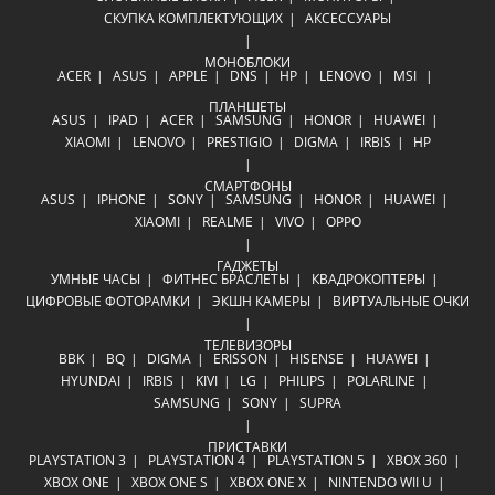
СКУПКА КОМПЛЕКТУЮЩИХ
АКСЕССУАРЫ
МОНОБЛОКИ
ACER
ASUS
APPLE
DNS
HP
LENOVO
MSI
ПЛАНШЕТЫ
ASUS
IPAD
ACER
SAMSUNG
HONOR
HUAWEI
XIAOMI
LENOVO
PRESTIGIO
DIGMA
IRBIS
HP
СМАРТФОНЫ
ASUS
IPHONE
SONY
SAMSUNG
HONOR
HUAWEI
XIAOMI
REALME
VIVO
OPPO
ГАДЖЕТЫ
УМНЫЕ ЧАСЫ
ФИТНЕС БРАСЛЕТЫ
КВАДРОКОПТЕРЫ
ЦИФРОВЫЕ ФОТОРАМКИ
ЭКШН КАМЕРЫ
ВИРТУАЛЬНЫЕ ОЧКИ
ТЕЛЕВИЗОРЫ
BBK
BQ
DIGMA
ERISSON
HISENSE
HUAWEI
HYUNDAI
IRBIS
KIVI
LG
PHILIPS
POLARLINE
SAMSUNG
SONY
SUPRA
ПРИСТАВКИ
PLAYSTATION 3
PLAYSTATION 4
PLAYSTATION 5
XBOX 360
XBOX ONE
XBOX ONE S
XBOX ONE X
NINTENDO WII U