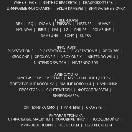
УМНЫЕ ЧАСЫ
ФИТНЕС БРАСЛЕТЫ
КВАДРОКОПТЕРЫ
ЦИФРОВЫЕ ФОТОРАМКИ
ЭКШН КАМЕРЫ
ВИРТУАЛЬНЫЕ ОЧКИ
ТЕЛЕВИЗОРЫ
BBK
BQ
DIGMA
ERISSON
HISENSE
HUAWEI
HYUNDAI
IRBIS
KIVI
LG
PHILIPS
POLARLINE
SAMSUNG
SONY
SUPRA
ПРИСТАВКИ
PLAYSTATION 3
PLAYSTATION 4
PLAYSTATION 5
XBOX 360
XBOX ONE
XBOX ONE S
XBOX ONE X
NINTENDO WII U
NINTENDO SWITCH
NINTENDO 3DS
АУДИО/ФОТО
АКУСТИЧЕСКИЕ СИСТЕМЫ
МУЗЫКАЛЬНЫЕ ЦЕНТРЫ
ПОРТАТИВНЫЕ КОЛОНКИ
УМНЫЕ КОЛОНКИ
НАУШНИКИ
ПРОЕКТОРЫ
СИНТЕЗАТОРЫ
ФОТОАППАРАТЫ
ВИДЕОКАМЕРЫ
ОРГТЕХНИКА
МФУ
ПРИНТЕРЫ
СКАНЕРЫ
БЫТОВАЯ ТЕХНИКА
СТИРАЛЬНЫЕ МАШИНЫ
ХОЛОДИЛЬНИКИ
ПОСУДОМОЙКИ
МИКРОВОЛНОВКИ
ПЫЛЕСОСЫ
ОБОГРЕВАТЕЛИ