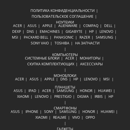
ПОЛИТИКА КОНФИДЕНЦИАЛЬНОСТИ
ПОЛЬЗОВАТЕЛЬСКОЕ СОГЛАШЕНИЕ
НОУТБУКИ
ACER
ASUS
APPLE
ALIENWARE
COMPAQ
DELL
DEXP
DNS
EMACHINES
GIGABYTE
HP
LENOVO
MSI
PACKARD BELL
PANASONIC
RAZER
SAMSUNG
SONY VAIO
TOSHIBA
НА ЗАПЧАСТИ
КОМПЬЮТЕРЫ
СИСТЕМНЫЕ БЛОКИ
ACER
МОНИТОРЫ
СКУПКА КОМПЛЕКТУЮЩИХ
АКСЕССУАРЫ
МОНОБЛОКИ
ACER
ASUS
APPLE
DNS
HP
LENOVO
MSI
ПЛАНШЕТЫ
ASUS
IPAD
ACER
SAMSUNG
HONOR
HUAWEI
XIAOMI
LENOVO
PRESTIGIO
DIGMA
IRBIS
HP
СМАРТФОНЫ
ASUS
IPHONE
SONY
SAMSUNG
HONOR
HUAWEI
XIAOMI
REALME
VIVO
OPPO
ГАДЖЕТЫ